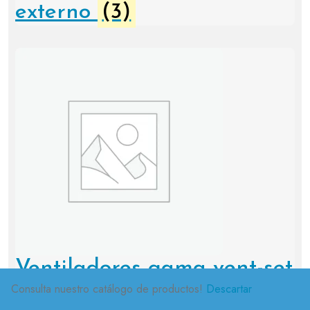
externo
(3)
Ventiladores gama vent-set
Consulta nuestro catálogo de productos!
Descartar
(24)