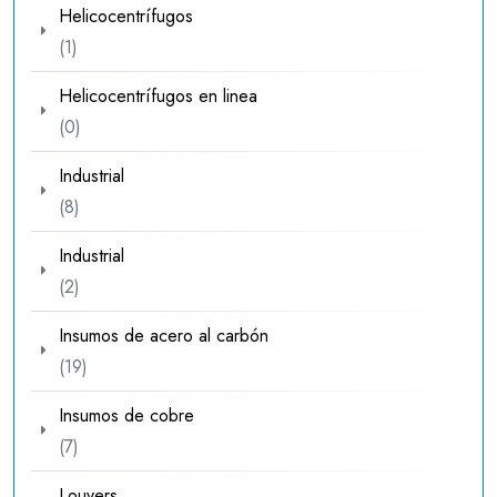
Helicocentrífugos
1
1
producto
Helicocentrífugos en linea
0
0
productos
Industrial
8
8
productos
Industrial
2
2
productos
Insumos de acero al carbón
19
19
productos
Insumos de cobre
7
7
productos
Louvers