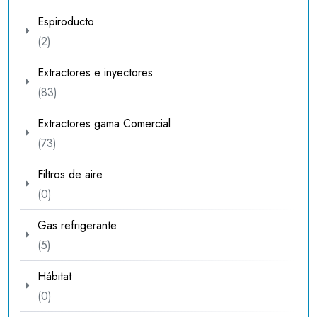
productos
Espiroducto
2
2
productos
Extractores e inyectores
83
83
productos
Extractores gama Comercial
73
73
productos
Filtros de aire
0
0
productos
Gas refrigerante
5
5
productos
Hábitat
0
0
productos