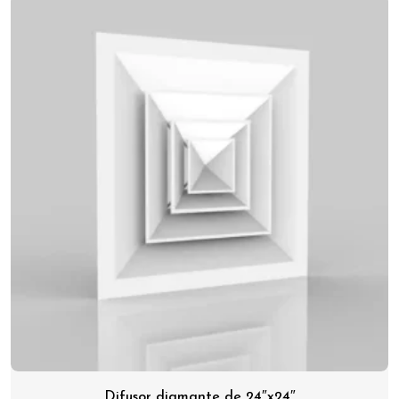
Difusor diamante de 24″x24″