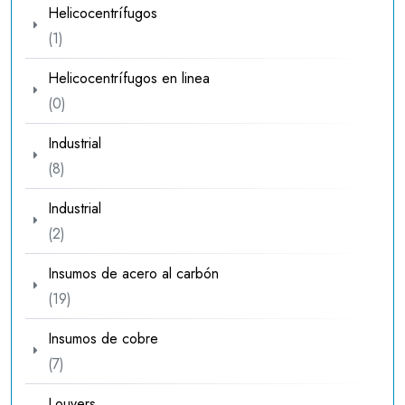
Helicocentrífugos
1
1
producto
Helicocentrífugos en linea
0
0
productos
Industrial
8
8
productos
Industrial
2
2
productos
Insumos de acero al carbón
19
19
productos
Insumos de cobre
7
7
productos
Louvers