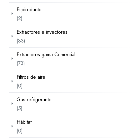
productos
Espiroducto
2
2
productos
Extractores e inyectores
83
83
productos
Extractores gama Comercial
73
73
productos
Filtros de aire
0
0
productos
Gas refrigerante
5
5
productos
Hábitat
0
0
productos