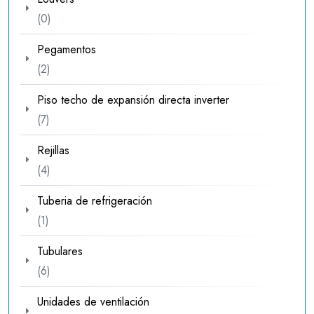
0
0
productos
Pegamentos
2
2
productos
Piso techo de expansión directa inverter
7
7
productos
Rejillas
4
4
productos
Tuberia de refrigeración
1
1
producto
Tubulares
6
6
productos
Unidades de ventilación