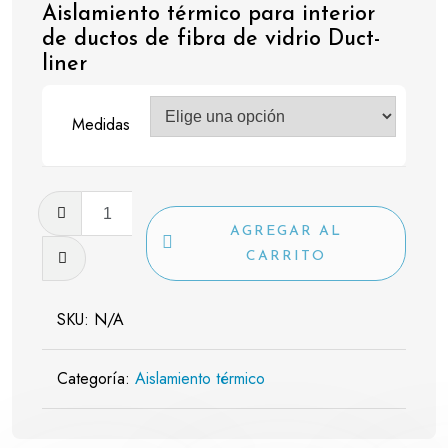
Aislamiento térmico para interior
de ductos de fibra de vidrio Duct-
liner
Medidas
Aislamiento
térmico
AGREGAR AL
para
CARRITO
interior
de
SKU:
N/A
ductos
de
Categoría:
Aislamiento térmico
fibra
de