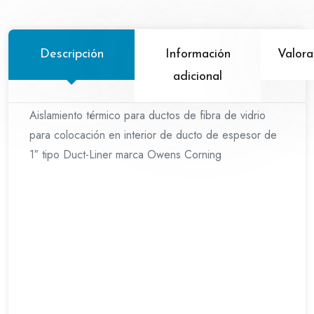
vidrio
Duct-
liner
Descripción
Información
Valora
cantidad
adicional
Aislamiento térmico para ductos de fibra de vidrio
para colocación en interior de ducto de espesor de
1″ tipo Duct-Liner marca Owens Corning