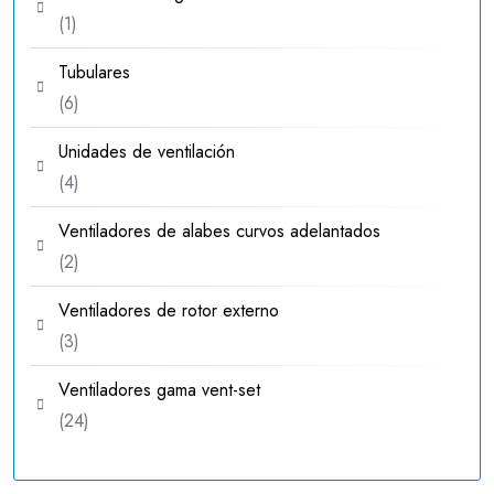
1
1
producto
Tubulares
6
6
productos
Unidades de ventilación
4
4
productos
Ventiladores de alabes curvos adelantados
2
2
productos
Ventiladores de rotor externo
3
3
productos
Ventiladores gama vent-set
24
24
productos