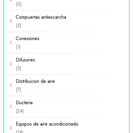
0
0
productos
Compuertas antiescarcha
5
5
productos
Conexiones
1
1
producto
Difusores
3
3
productos
Distribucion de aire
7
7
productos
Ducteria
24
24
productos
Equipos de aire acondicionado
14
14