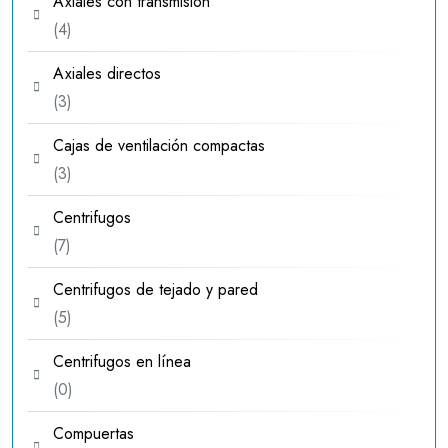
Axiales con transmisión
4
4
productos
Axiales directos
3
3
productos
Cajas de ventilación compactas
3
3
productos
Centrifugos
7
7
productos
Centrifugos de tejado y pared
5
5
productos
Centrifugos en línea
0
0
productos
Compuertas