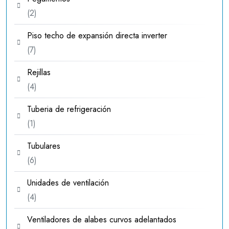
2
2
productos
Piso techo de expansión directa inverter
7
7
productos
Rejillas
4
4
productos
Tuberia de refrigeración
1
1
producto
Tubulares
6
6
productos
Unidades de ventilación
4
4
productos
Ventiladores de alabes curvos adelantados