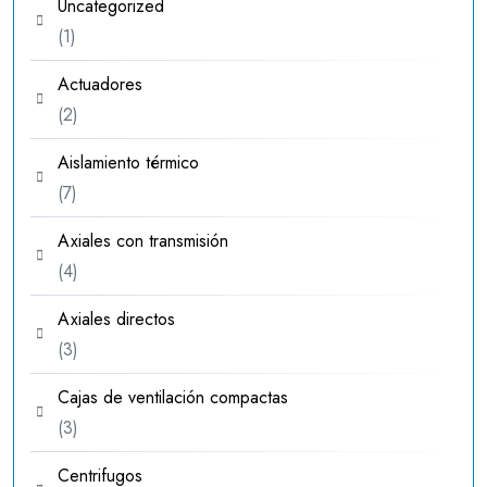
Uncategorized
1
1
producto
Actuadores
2
2
productos
Aislamiento térmico
7
7
productos
Axiales con transmisión
4
4
productos
Axiales directos
3
3
productos
Cajas de ventilación compactas
3
3
productos
Centrifugos