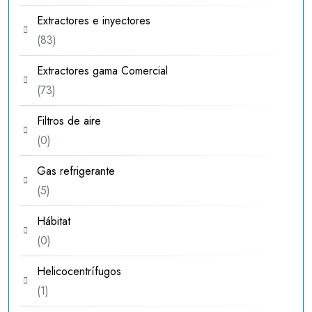
productos
Extractores e inyectores
83
83
productos
Extractores gama Comercial
73
73
productos
Filtros de aire
0
0
productos
Gas refrigerante
5
5
productos
Hábitat
0
0
productos
Helicocentrífugos
1
1
producto