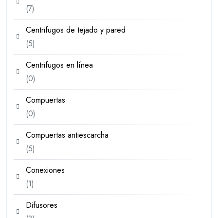
7
7
productos
Centrifugos de tejado y pared
5
5
productos
Centrifugos en línea
0
0
productos
Compuertas
0
0
productos
Compuertas antiescarcha
5
5
productos
Conexiones
1
1
producto
Difusores