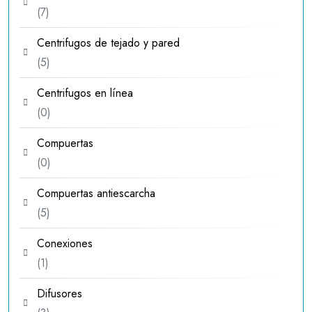
7
7
productos
Centrifugos de tejado y pared
5
5
productos
Centrifugos en línea
0
0
productos
Compuertas
0
0
productos
Compuertas antiescarcha
5
5
productos
Conexiones
1
1
producto
Difusores