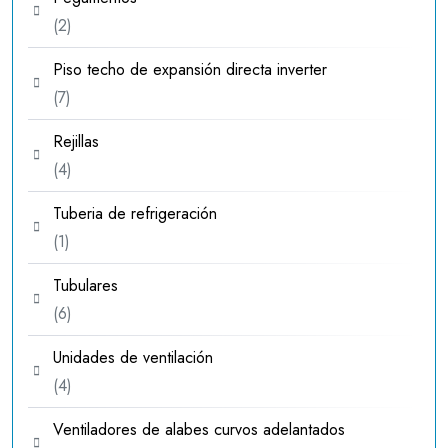
2
2
productos
Piso techo de expansión directa inverter
7
7
productos
Rejillas
4
4
productos
Tuberia de refrigeración
1
1
producto
Tubulares
6
6
productos
Unidades de ventilación
4
4
productos
Ventiladores de alabes curvos adelantados