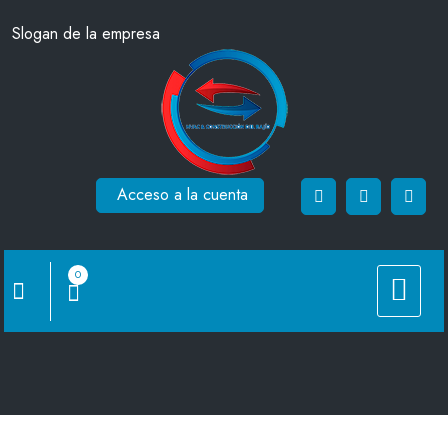
Saltar
Slogan de la empresa
al
contenido
Acceso a la cuenta
0
C/DA-H