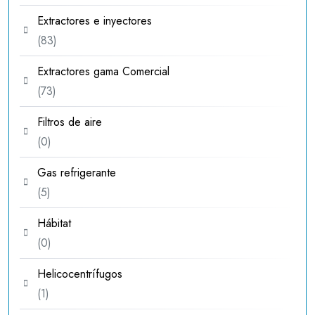
productos
Extractores e inyectores
83
83
productos
Extractores gama Comercial
73
73
productos
Filtros de aire
0
0
productos
Gas refrigerante
5
5
productos
Hábitat
0
0
productos
Helicocentrífugos
1
1
producto