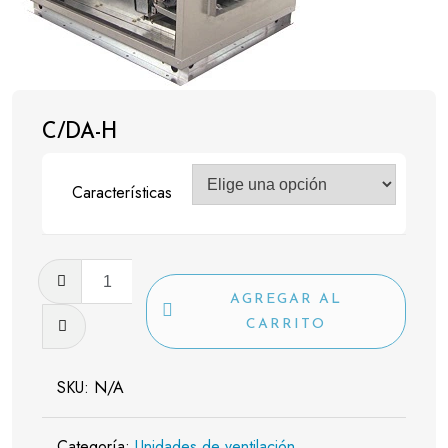
C/DA-H
Características
C/DA-
H
AGREGAR AL
cantidad
CARRITO
SKU:
N/A
Categoría:
Unidades de ventilación