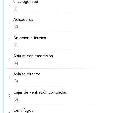
Uncategorized
1
1
producto
Actuadores
2
2
productos
Aislamiento térmico
7
7
productos
Axiales con transmisión
4
4
productos
Axiales directos
3
3
productos
Cajas de ventilación compactas
3
3
productos
Centrifugos