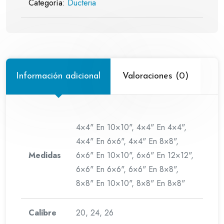
Categoría:
Ducteria
Información adicional
Valoraciones (0)
4×4" En 10×10", 4×4" En 4×4",
4×4" En 6×6", 4×4" En 8×8",
Medidas
6×6" En 10×10", 6×6" En 12×12",
6×6" En 6×6", 6×6" En 8×8",
8×8" En 10×10", 8×8" En 8×8"
Calibre
20, 24, 26