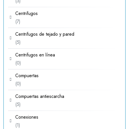
3
3
productos
Centrifugos
7
7
productos
Centrifugos de tejado y pared
5
5
productos
Centrifugos en línea
0
0
productos
Compuertas
0
0
productos
Compuertas antiescarcha
5
5
productos
Conexiones
1
1