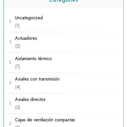
Categories
Uncategorized
1
1
producto
Actuadores
2
2
productos
Aislamiento térmico
7
7
productos
Axiales con transmisión
4
4
productos
Axiales directos
3
3
productos
Cajas de ventilación compactas