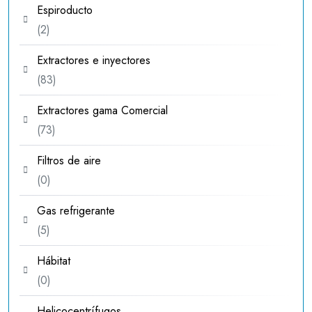
Espiroducto
2
2
productos
Extractores e inyectores
83
83
productos
Extractores gama Comercial
73
73
productos
Filtros de aire
0
0
productos
Gas refrigerante
5
5
productos
Hábitat
0
0
productos
Helicocentrífugos