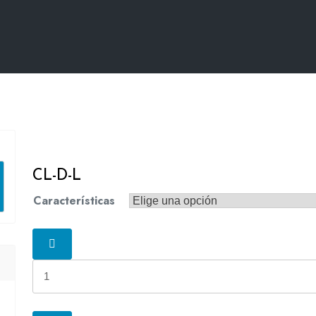
CL-D-L
Características
CL-
D-
L
cantidad