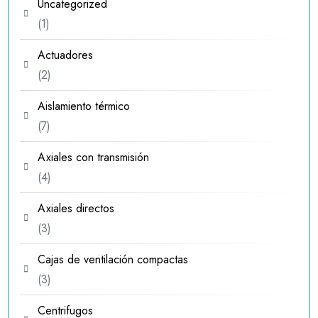
Uncategorized
1
1
producto
Actuadores
2
2
productos
Aislamiento térmico
7
7
productos
Axiales con transmisión
4
4
productos
Axiales directos
3
3
productos
Cajas de ventilación compactas
3
3
productos
Centrifugos