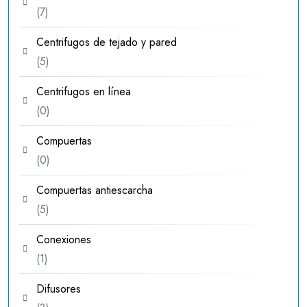
7
7
productos
Centrifugos de tejado y pared
5
5
productos
Centrifugos en línea
0
0
productos
Compuertas
0
0
productos
Compuertas antiescarcha
5
5
productos
Conexiones
1
1
producto
Difusores