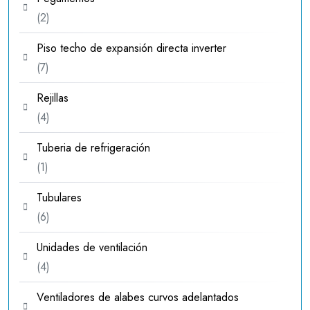
2
2
productos
Piso techo de expansión directa inverter
7
7
productos
Rejillas
4
4
productos
Tuberia de refrigeración
1
1
producto
Tubulares
6
6
productos
Unidades de ventilación
4
4
productos
Ventiladores de alabes curvos adelantados