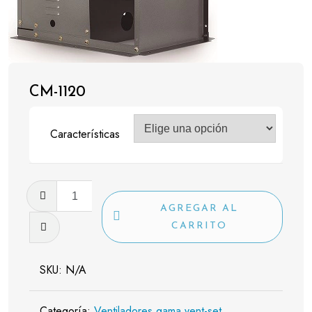
CM-1120
Características
CM-
1120
AGREGAR AL
cantidad
CARRITO
SKU:
N/A
Categoría:
Ventiladores gama vent-set