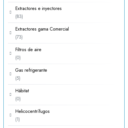
productos
Extractores e inyectores
83
83
productos
Extractores gama Comercial
73
73
productos
Filtros de aire
0
0
productos
Gas refrigerante
5
5
productos
Hábitat
0
0
productos
Helicocentrífugos
1
1
producto