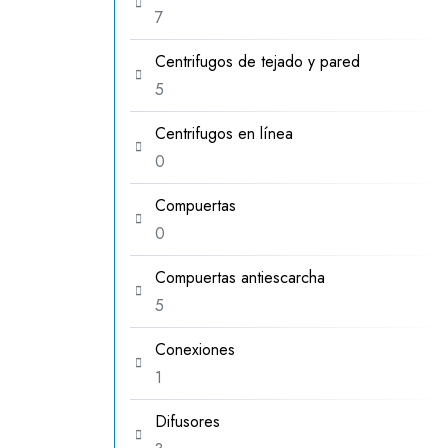
7
7
productos
Centrifugos de tejado y pared
5
5
productos
Centrifugos en línea
0
0
productos
Compuertas
0
0
productos
Compuertas antiescarcha
5
5
productos
Conexiones
1
1
producto
Difusores