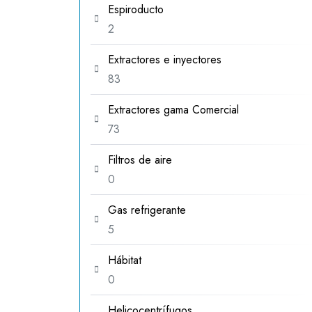
Espiroducto
2
2
productos
Extractores e inyectores
83
83
productos
Extractores gama Comercial
73
73
productos
Filtros de aire
0
0
productos
Gas refrigerante
5
5
productos
Hábitat
0
0
productos
Helicocentrífugos