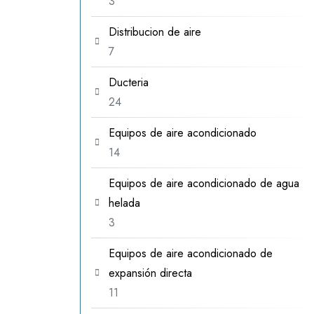
3
3
productos
Distribucion de aire
7
7
productos
Ducteria
24
24
productos
Equipos de aire acondicionado
14
14
productos
Equipos de aire acondicionado de agua
helada
3
3
productos
Equipos de aire acondicionado de
expansión directa
11
11
productos