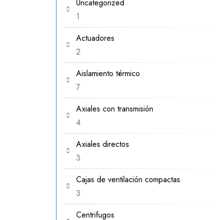
Uncategorized
1
1
producto
Actuadores
2
2
productos
Aislamiento térmico
7
7
productos
Axiales con transmisión
4
4
productos
Axiales directos
3
3
productos
Cajas de ventilación compactas
3
3
productos
Centrifugos