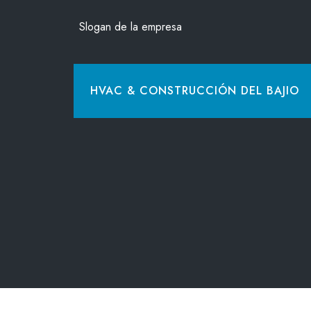
Saltar
Slogan de la empresa
al
contenido
HVAC & CONSTRUCCIÓN DEL BAJIO