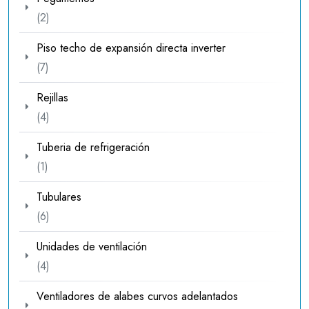
2
2
productos
Piso techo de expansión directa inverter
7
7
productos
Rejillas
4
4
productos
Tuberia de refrigeración
1
1
producto
Tubulares
6
6
productos
Unidades de ventilación
4
4
productos
Ventiladores de alabes curvos adelantados