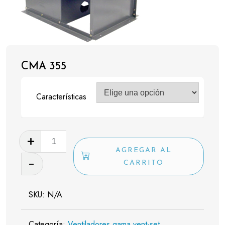
CMA 355
Características
CMA
355
AGREGAR AL
cantidad
CARRITO
SKU:
N/A
Categoría:
Ventiladores gama vent-set