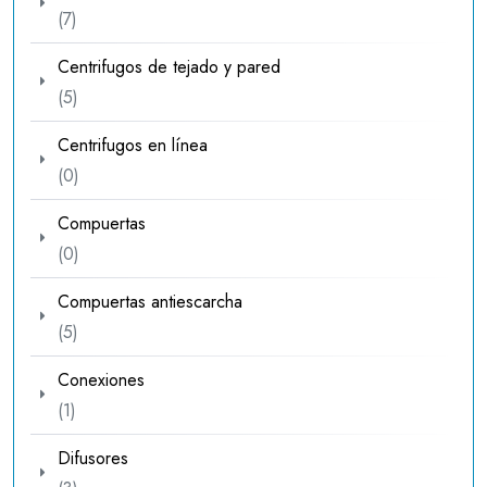
7
7
productos
Centrifugos de tejado y pared
5
5
productos
Centrifugos en línea
0
0
productos
Compuertas
0
0
productos
Compuertas antiescarcha
5
5
productos
Conexiones
1
1
producto
Difusores