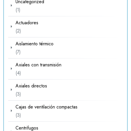
Uncategorized
1
1
producto
Actuadores
2
2
productos
Aislamiento térmico
7
7
productos
Axiales con transmisión
4
4
productos
Axiales directos
3
3
productos
Cajas de ventilación compactas
3
3
productos
Centrifugos