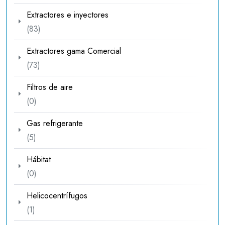
productos
Extractores e inyectores
83
83
productos
Extractores gama Comercial
73
73
productos
Filtros de aire
0
0
productos
Gas refrigerante
5
5
productos
Hábitat
0
0
productos
Helicocentrífugos
1
1
producto