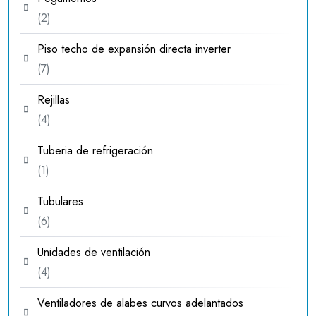
2
2
productos
Piso techo de expansión directa inverter
7
7
productos
Rejillas
4
4
productos
Tuberia de refrigeración
1
1
producto
Tubulares
6
6
productos
Unidades de ventilación
4
4
productos
Ventiladores de alabes curvos adelantados