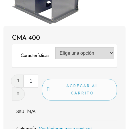
CMA 400
Características
CMA
400
AGREGAR AL
cantidad
CARRITO
SKU:
N/A
Categoría:
Ventiladores gama vent-set