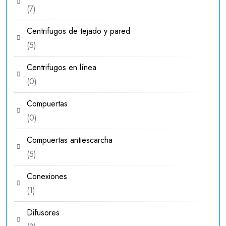
7
7
productos
Centrifugos de tejado y pared
5
5
productos
Centrifugos en línea
0
0
productos
Compuertas
0
0
productos
Compuertas antiescarcha
5
5
productos
Conexiones
1
1
producto
Difusores