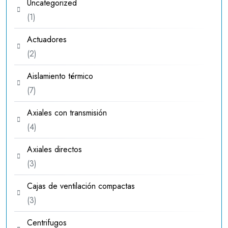
Uncategorized
1
1
producto
Actuadores
2
2
productos
Aislamiento térmico
7
7
productos
Axiales con transmisión
4
4
productos
Axiales directos
3
3
productos
Cajas de ventilación compactas
3
3
productos
Centrifugos