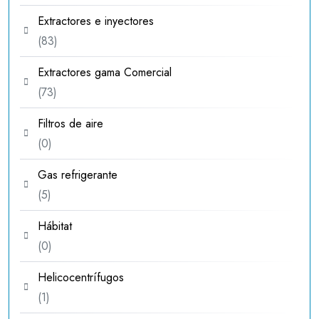
productos
Extractores e inyectores
83
83
productos
Extractores gama Comercial
73
73
productos
Filtros de aire
0
0
productos
Gas refrigerante
5
5
productos
Hábitat
0
0
productos
Helicocentrífugos
1
1
producto