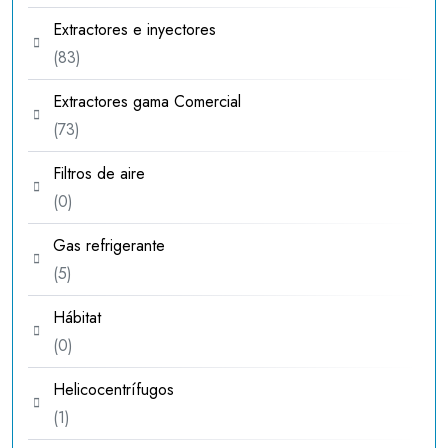
productos
Extractores e inyectores
83
83
productos
Extractores gama Comercial
73
73
productos
Filtros de aire
0
0
productos
Gas refrigerante
5
5
productos
Hábitat
0
0
productos
Helicocentrífugos
1
1
producto