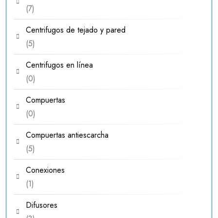
7
7
productos
Centrifugos de tejado y pared
5
5
productos
Centrifugos en línea
0
0
productos
Compuertas
0
0
productos
Compuertas antiescarcha
5
5
productos
Conexiones
1
1
producto
Difusores