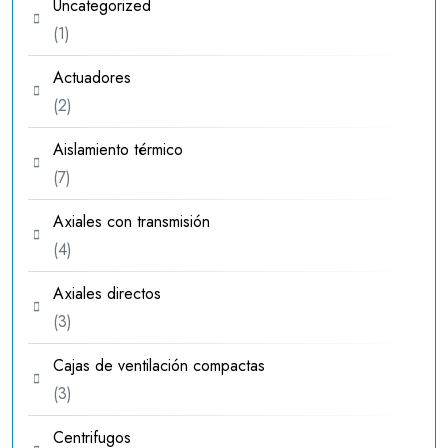
Uncategorized
1
1
producto
Actuadores
2
2
productos
Aislamiento térmico
7
7
productos
Axiales con transmisión
4
4
productos
Axiales directos
3
3
productos
Cajas de ventilación compactas
3
3
productos
Centrifugos