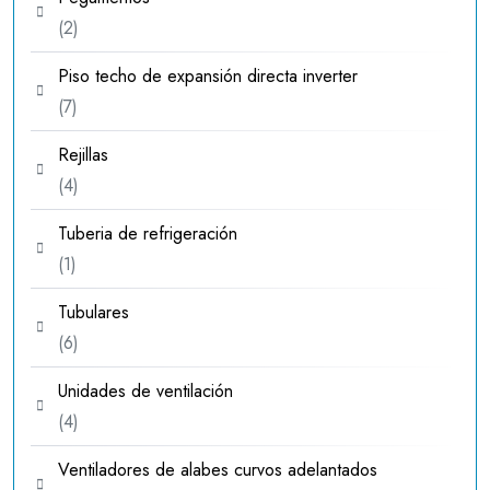
2
2
productos
Piso techo de expansión directa inverter
7
7
productos
Rejillas
4
4
productos
Tuberia de refrigeración
1
1
producto
Tubulares
6
6
productos
Unidades de ventilación
4
4
productos
Ventiladores de alabes curvos adelantados