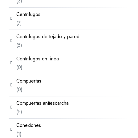
3
3
productos
Centrifugos
7
7
productos
Centrifugos de tejado y pared
5
5
productos
Centrifugos en línea
0
0
productos
Compuertas
0
0
productos
Compuertas antiescarcha
5
5
productos
Conexiones
1
1