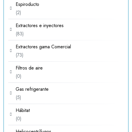
Espiroducto
2
2
productos
Extractores e inyectores
83
83
productos
Extractores gama Comercial
73
73
productos
Filtros de aire
0
0
productos
Gas refrigerante
5
5
productos
Hábitat
0
0
productos
Helicocentrífugos