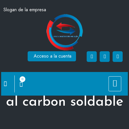
Saltar
Slogan de la empresa
al
contenido
Acceso a la cuenta
0
Codo 90° de acero
al carbon soldable