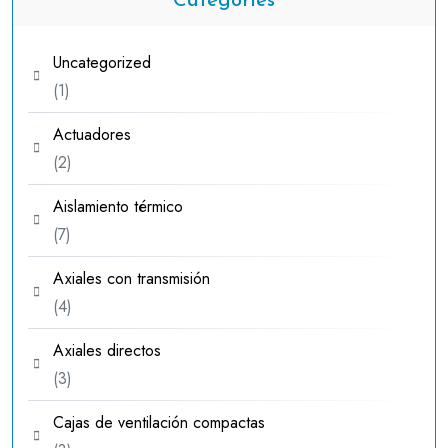
Categories
Uncategorized
1
1
producto
Actuadores
2
2
productos
Aislamiento térmico
7
7
productos
Axiales con transmisión
4
4
productos
Axiales directos
3
3
productos
Cajas de ventilación compactas