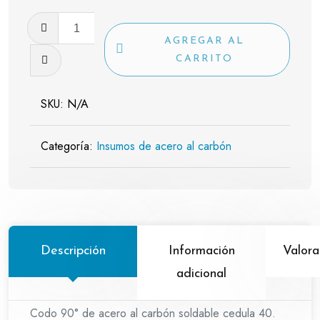
Codo
90°
AGREGAR AL
de
CARRITO
acero
al
SKU:
N/A
carbon
soldable
Categoría:
Insumos de acero al carbón
cantidad
Descripción
Información
Valora
adicional
Codo 90° de acero al carbón soldable cedula 40.