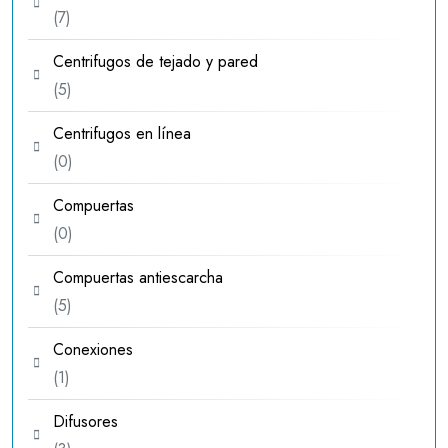
7
7
productos
Centrifugos de tejado y pared
5
5
productos
Centrifugos en línea
0
0
productos
Compuertas
0
0
productos
Compuertas antiescarcha
5
5
productos
Conexiones
1
1
producto
Difusores