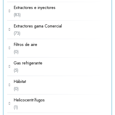
productos
Extractores e inyectores
83
83
productos
Extractores gama Comercial
73
73
productos
Filtros de aire
0
0
productos
Gas refrigerante
5
5
productos
Hábitat
0
0
productos
Helicocentrífugos
1
1
producto