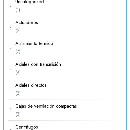
Uncategorized
1
1
producto
Actuadores
2
2
productos
Aislamiento térmico
7
7
productos
Axiales con transmisión
4
4
productos
Axiales directos
3
3
productos
Cajas de ventilación compactas
3
3
productos
Centrifugos