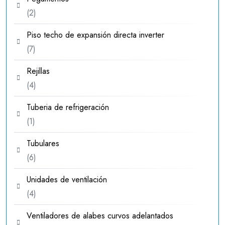
2
2
productos
Piso techo de expansión directa inverter
7
7
productos
Rejillas
4
4
productos
Tuberia de refrigeración
1
1
producto
Tubulares
6
6
productos
Unidades de ventilación
4
4
productos
Ventiladores de alabes curvos adelantados