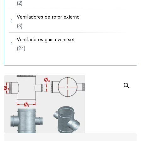
2
2
productos
Ventiladores de rotor externo
3
3
productos
Ventiladores gama vent-set
24
24
productos