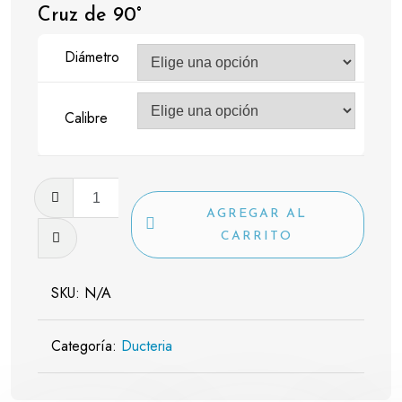
Cruz de 90°
Diámetro
Calibre
Cruz
de
AGREGAR AL
90°
CARRITO
cantidad
SKU:
N/A
Categoría:
Ducteria