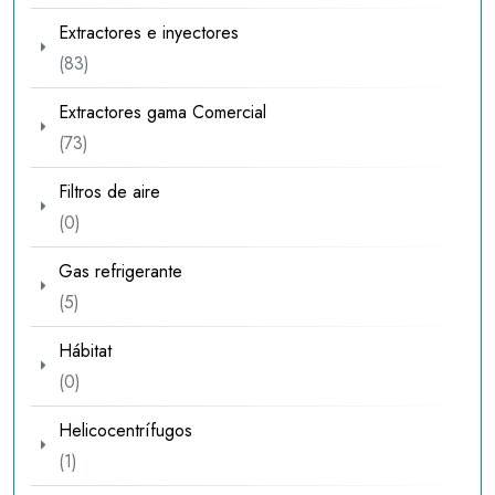
productos
Extractores e inyectores
83
83
productos
Extractores gama Comercial
73
73
productos
Filtros de aire
0
0
productos
Gas refrigerante
5
5
productos
Hábitat
0
0
productos
Helicocentrífugos
1
1
producto