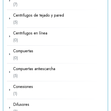
7
7
productos
Centrifugos de tejado y pared
5
5
productos
Centrifugos en línea
0
0
productos
Compuertas
0
0
productos
Compuertas antiescarcha
5
5
productos
Conexiones
1
1
producto
Difusores