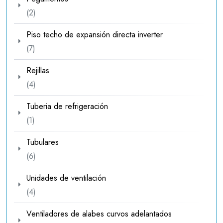
2
2
productos
Piso techo de expansión directa inverter
7
7
productos
Rejillas
4
4
productos
Tuberia de refrigeración
1
1
producto
Tubulares
6
6
productos
Unidades de ventilación
4
4
productos
Ventiladores de alabes curvos adelantados