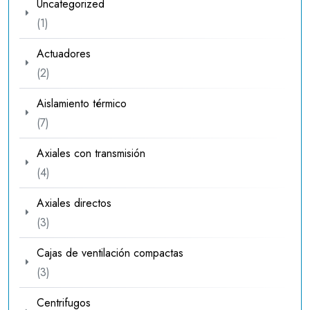
Uncategorized
1
1
producto
Actuadores
2
2
productos
Aislamiento térmico
7
7
productos
Axiales con transmisión
4
4
productos
Axiales directos
3
3
productos
Cajas de ventilación compactas
3
3
productos
Centrifugos