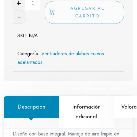
DAB
cantidad
AGREGAR AL
CARRITO
SKU:
N/A
Categoría:
Ventiladores de alabes curvos
adelantados
Descripción
Información
Valora
adicional
Diseño con base integral. Manejo de aire limpio en