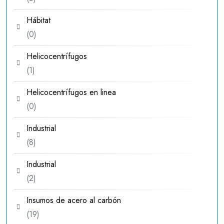
productos
Hábitat
0
0
productos
Helicocentrífugos
1
1
producto
Helicocentrífugos en linea
0
0
productos
Industrial
8
8
productos
Industrial
2
2
productos
Insumos de acero al carbón
19
19