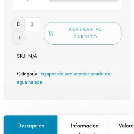
Equipo
minisplit
AGREGAR AL
de
CARRITO
agua
helada
SKU:
N/A
1/1.5
TR
Categoría:
Equipos de aire acondicionado de
220V
agua helada
Marca
Intensity
cantidad
Descripción
Información
Valora