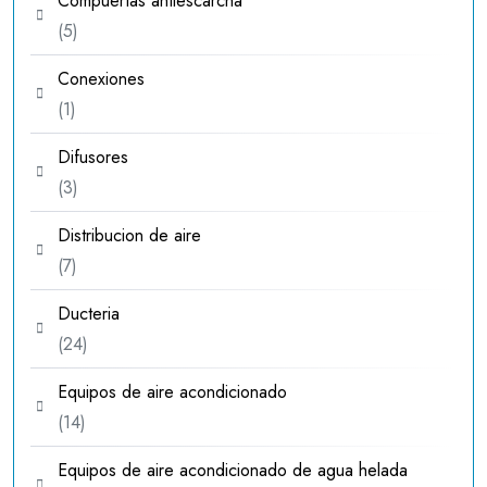
Compuertas antiescarcha
5
5
productos
Conexiones
1
1
producto
Difusores
3
3
productos
Distribucion de aire
7
7
productos
Ducteria
24
24
productos
Equipos de aire acondicionado
14
14
productos
Equipos de aire acondicionado de agua helada