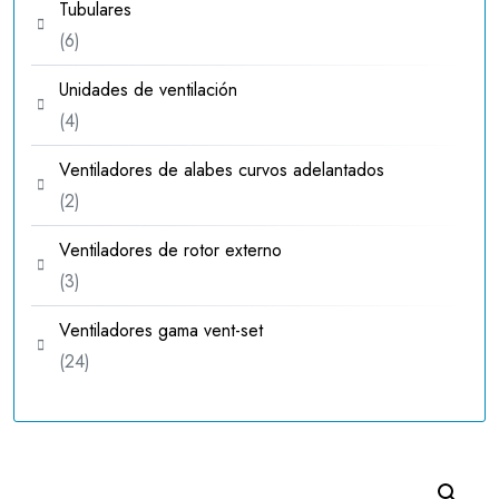
Tubulares
6
6
productos
Unidades de ventilación
4
4
productos
Ventiladores de alabes curvos adelantados
2
2
productos
Ventiladores de rotor externo
3
3
productos
Ventiladores gama vent-set
24
24
productos