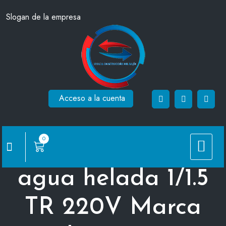
Saltar
Slogan de la empresa
al
contenido
Acceso a la cuenta
0
Equipo minisplit de
agua helada 1/1.5
TR 220V Marca