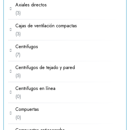
Axiales directos
3
3
productos
Cajas de ventilación compactas
3
3
productos
Centrifugos
7
7
productos
Centrifugos de tejado y pared
5
5
productos
Centrifugos en línea
0
0
productos
Compuertas
0
0
productos