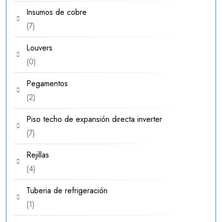
productos
Insumos de cobre
7
7
productos
Louvers
0
0
productos
Pegamentos
2
2
productos
Piso techo de expansión directa inverter
7
7
productos
Rejillas
4
4
productos
Tuberia de refrigeración
1
1
producto