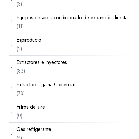
3
3
productos
Equipos de aire acondicionado de expansión directa
11
11
productos
Espiroducto
2
2
productos
Extractores e inyectores
83
83
productos
Extractores gama Comercial
73
73
productos
Filtros de aire
0
0
productos
Gas refrigerante
5
5