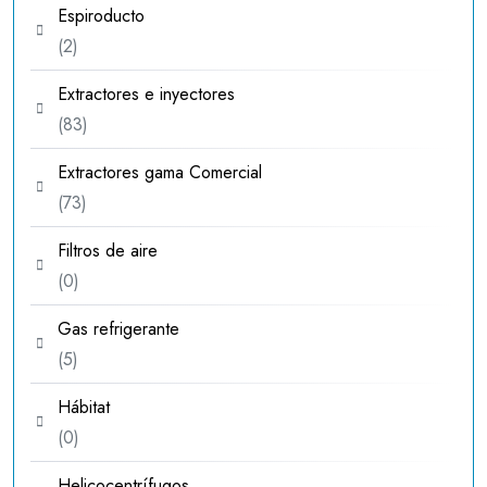
Espiroducto
2
2
productos
Extractores e inyectores
83
83
productos
Extractores gama Comercial
73
73
productos
Filtros de aire
0
0
productos
Gas refrigerante
5
5
productos
Hábitat
0
0
productos
Helicocentrífugos