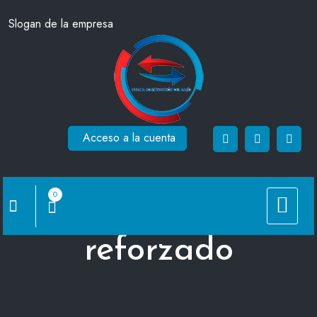
Saltar
Slogan de la empresa
al
contenido
Acceso a la cuenta
0
Espiroducto Liso o
reforzado