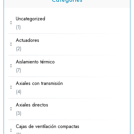
Categories
Uncategorized
1
1
producto
Actuadores
2
2
productos
Aislamiento térmico
7
7
productos
Axiales con transmisión
4
4
productos
Axiales directos
3
3
productos
Cajas de ventilación compactas