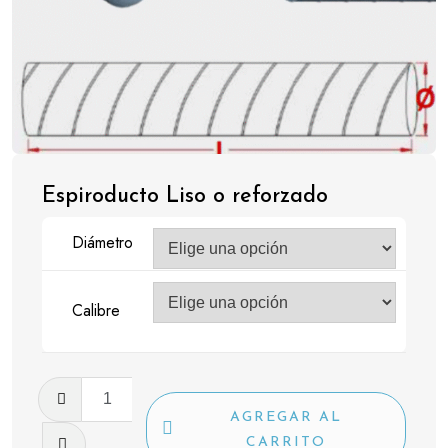
Espiroducto Liso o reforzado
Diámetro
Calibre
Espiroducto
Liso
AGREGAR AL
o
CARRITO