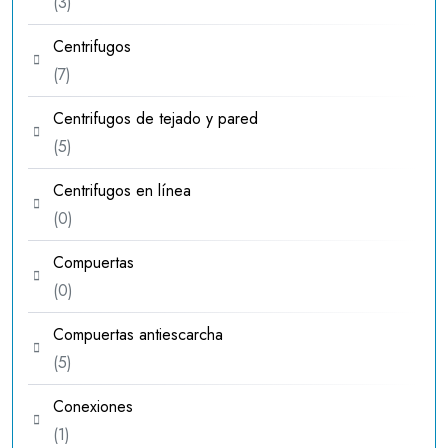
3
3
productos
Centrifugos
7
7
productos
Centrifugos de tejado y pared
5
5
productos
Centrifugos en línea
0
0
productos
Compuertas
0
0
productos
Compuertas antiescarcha
5
5
productos
Conexiones
1
1