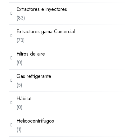
productos
Extractores e inyectores
83
83
productos
Extractores gama Comercial
73
73
productos
Filtros de aire
0
0
productos
Gas refrigerante
5
5
productos
Hábitat
0
0
productos
Helicocentrífugos
1
1
producto