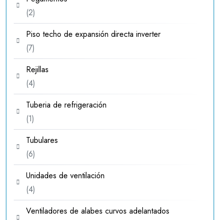
2
2
productos
Piso techo de expansión directa inverter
7
7
productos
Rejillas
4
4
productos
Tuberia de refrigeración
1
1
producto
Tubulares
6
6
productos
Unidades de ventilación
4
4
productos
Ventiladores de alabes curvos adelantados