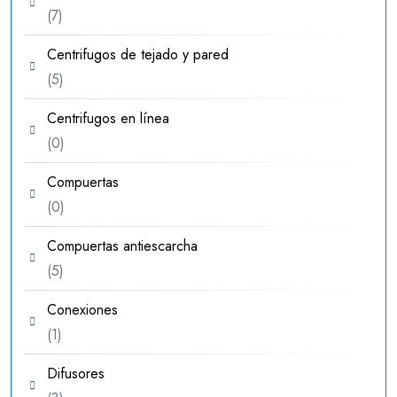
7
7
productos
Centrifugos de tejado y pared
5
5
productos
Centrifugos en línea
0
0
productos
Compuertas
0
0
productos
Compuertas antiescarcha
5
5
productos
Conexiones
1
1
producto
Difusores