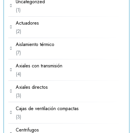
Uncategorized
1
1
producto
Actuadores
2
2
productos
Aislamiento térmico
7
7
productos
Axiales con transmisión
4
4
productos
Axiales directos
3
3
productos
Cajas de ventilación compactas
3
3
productos
Centrifugos