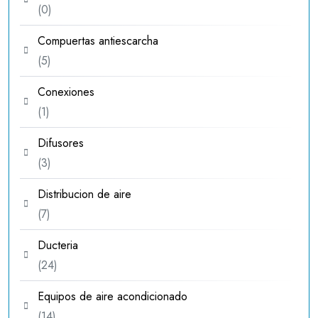
0
0
productos
Compuertas antiescarcha
5
5
productos
Conexiones
1
1
producto
Difusores
3
3
productos
Distribucion de aire
7
7
productos
Ducteria
24
24
productos
Equipos de aire acondicionado
14
14