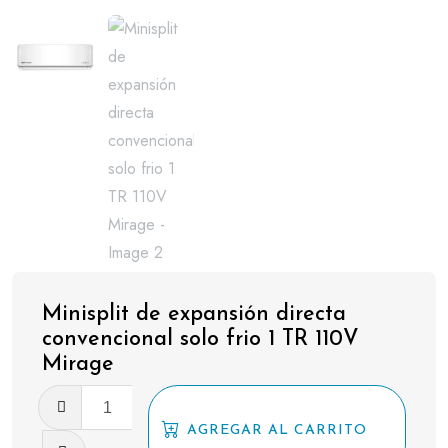
Minisplit de expansión directa
convencional solo frio 1 TR 110V
Mirage
Minisplit
de
AGREGAR AL CARRITO