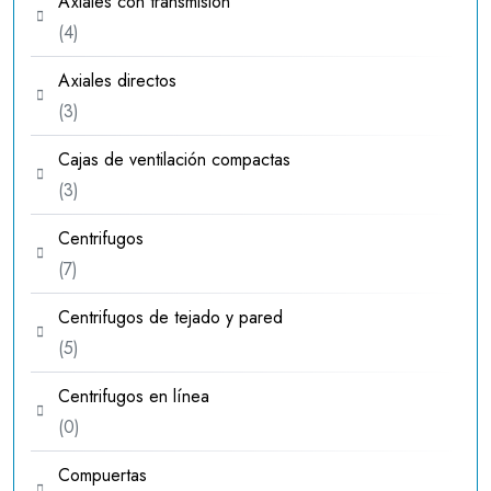
Axiales con transmisión
4
4
productos
Axiales directos
3
3
productos
Cajas de ventilación compactas
3
3
productos
Centrifugos
7
7
productos
Centrifugos de tejado y pared
5
5
productos
Centrifugos en línea
0
0
productos
Compuertas