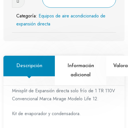
expansión
directa
Categoría:
Equipos de aire acondicionado de
convencional
expansión directa
solo
frio
1
TR
110V
Mirage
Descripción
Información
Valora
cantidad
adicional
Minisplit de Expansión directa solo frío de 1 TR 110V
Convencional Marca Mirage Modelo Life 12.
Kit de evaporador y condensadora.