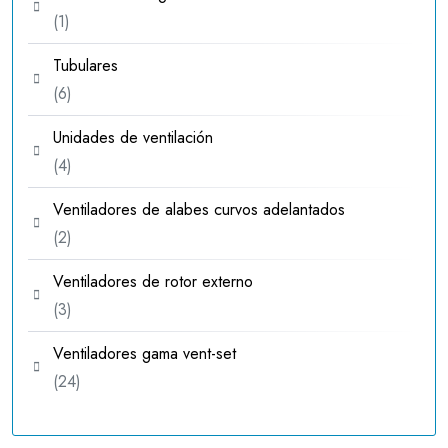
1
1
producto
Tubulares
6
6
productos
Unidades de ventilación
4
4
productos
Ventiladores de alabes curvos adelantados
2
2
productos
Ventiladores de rotor externo
3
3
productos
Ventiladores gama vent-set
24
24
productos