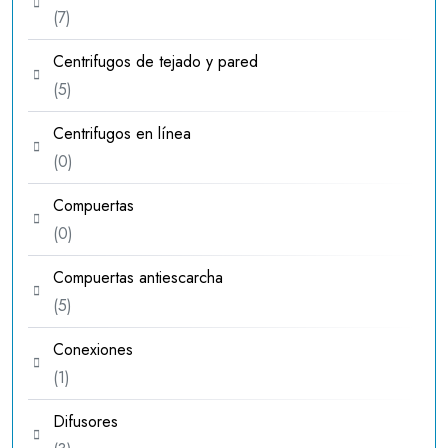
7
7
productos
Centrifugos de tejado y pared
5
5
productos
Centrifugos en línea
0
0
productos
Compuertas
0
0
productos
Compuertas antiescarcha
5
5
productos
Conexiones
1
1
producto
Difusores