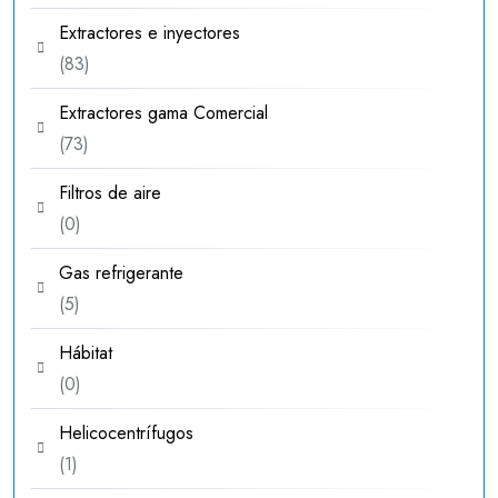
productos
Extractores e inyectores
83
83
productos
Extractores gama Comercial
73
73
productos
Filtros de aire
0
0
productos
Gas refrigerante
5
5
productos
Hábitat
0
0
productos
Helicocentrífugos
1
1
producto