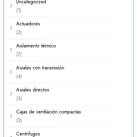
Uncategorized
1
1
producto
Actuadores
2
2
productos
Aislamiento térmico
7
7
productos
Axiales con transmisión
4
4
productos
Axiales directos
3
3
productos
Cajas de ventilación compactas
3
3
productos
Centrifugos