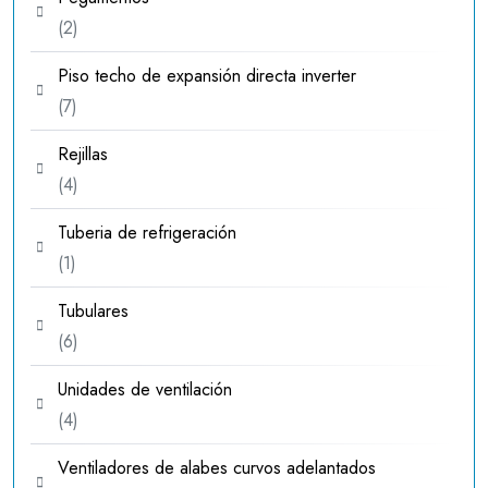
2
2
productos
Piso techo de expansión directa inverter
7
7
productos
Rejillas
4
4
productos
Tuberia de refrigeración
1
1
producto
Tubulares
6
6
productos
Unidades de ventilación
4
4
productos
Ventiladores de alabes curvos adelantados