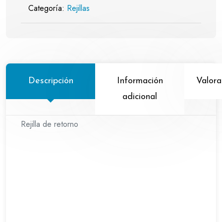
Categoría:
Rejillas
Descripción
Información
Valora
adicional
Rejilla de retorno