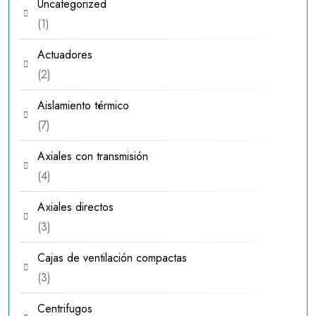
Uncategorized
1
1
producto
Actuadores
2
2
productos
Aislamiento térmico
7
7
productos
Axiales con transmisión
4
4
productos
Axiales directos
3
3
productos
Cajas de ventilación compactas
3
3
productos
Centrifugos