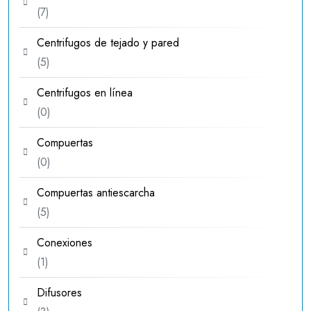
7
7
productos
Centrifugos de tejado y pared
5
5
productos
Centrifugos en línea
0
0
productos
Compuertas
0
0
productos
Compuertas antiescarcha
5
5
productos
Conexiones
1
1
producto
Difusores