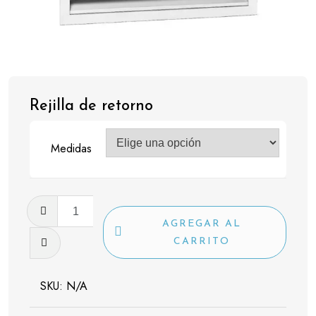
Rejilla de retorno
Medidas
Rejilla
de
AGREGAR AL
retorno
CARRITO
cantidad
SKU:
N/A