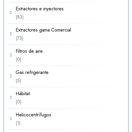
productos
Extractores e inyectores
83
83
productos
Extractores gama Comercial
73
73
productos
Filtros de aire
0
0
productos
Gas refrigerante
5
5
productos
Hábitat
0
0
productos
Helicocentrífugos
1
1
producto