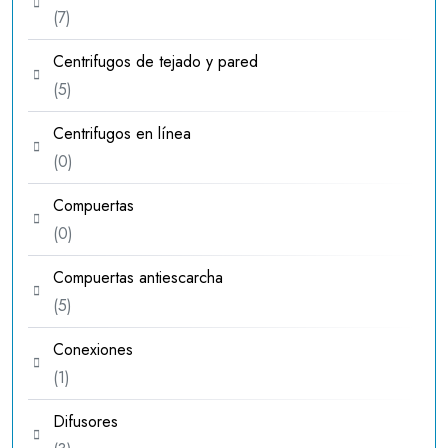
7
7
productos
Centrifugos de tejado y pared
5
5
productos
Centrifugos en línea
0
0
productos
Compuertas
0
0
productos
Compuertas antiescarcha
5
5
productos
Conexiones
1
1
producto
Difusores