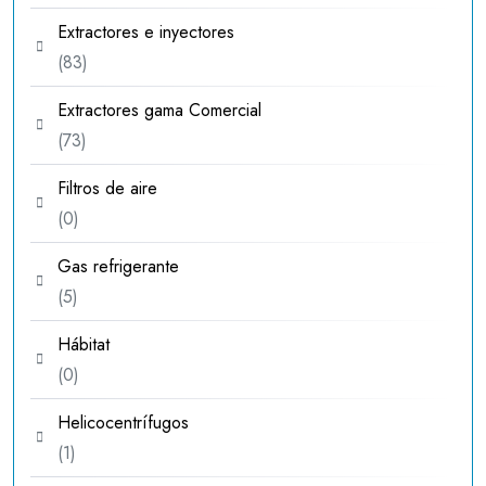
productos
Extractores e inyectores
83
83
productos
Extractores gama Comercial
73
73
productos
Filtros de aire
0
0
productos
Gas refrigerante
5
5
productos
Hábitat
0
0
productos
Helicocentrífugos
1
1
producto