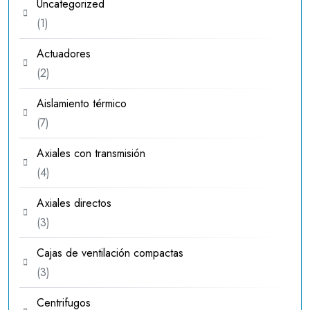
Uncategorized
1
1
producto
Actuadores
2
2
productos
Aislamiento térmico
7
7
productos
Axiales con transmisión
4
4
productos
Axiales directos
3
3
productos
Cajas de ventilación compactas
3
3
productos
Centrifugos