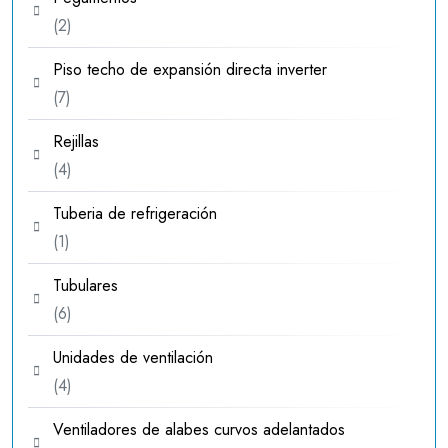
2
2
productos
Piso techo de expansión directa inverter
7
7
productos
Rejillas
4
4
productos
Tuberia de refrigeración
1
1
producto
Tubulares
6
6
productos
Unidades de ventilación
4
4
productos
Ventiladores de alabes curvos adelantados