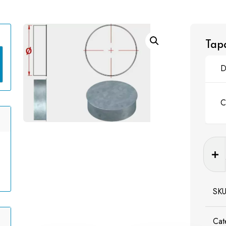
Tap
D
C
Tapa
canti
SK
Cat