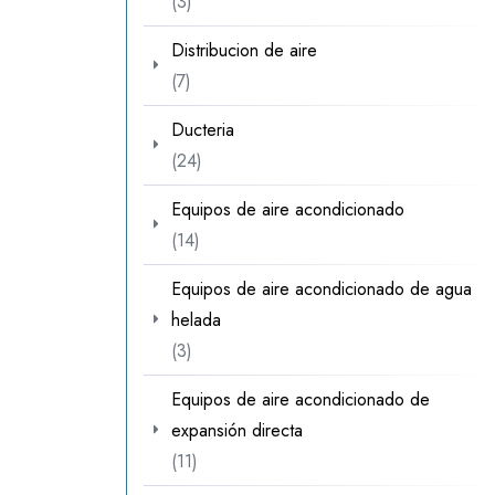
3
3
productos
Distribucion de aire
7
7
productos
Ducteria
24
24
productos
Equipos de aire acondicionado
14
14
productos
Equipos de aire acondicionado de agua
helada
3
3
productos
Equipos de aire acondicionado de
expansión directa
11
11
productos