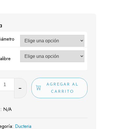
a
iámetro
alibre
AGREGAR AL
dad
CARRITO
U:
N/A
egoría:
Ducteria