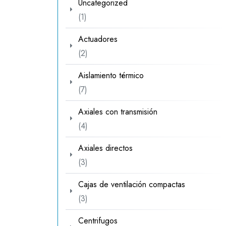
Uncategorized
1
1
producto
Actuadores
2
2
productos
Aislamiento térmico
7
7
productos
Axiales con transmisión
4
4
productos
Axiales directos
3
3
productos
Cajas de ventilación compactas
3
3
productos
Centrifugos