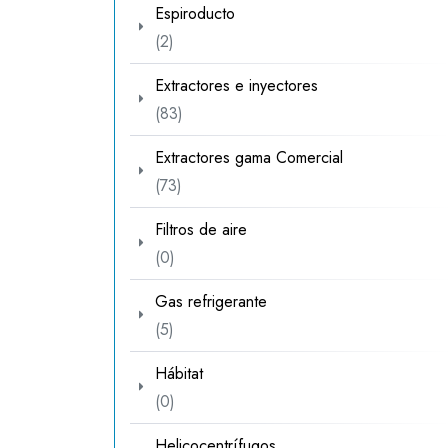
Espiroducto
2
2
productos
Extractores e inyectores
83
83
productos
Extractores gama Comercial
73
73
productos
Filtros de aire
0
0
productos
Gas refrigerante
5
5
productos
Hábitat
0
0
productos
Helicocentrífugos