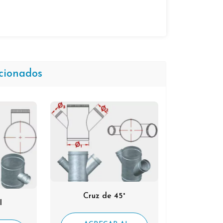
cionados
Cruz de 45°
l