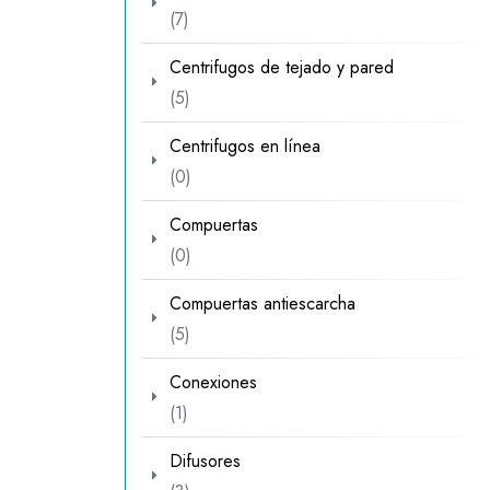
7
7
productos
Centrifugos de tejado y pared
5
5
productos
Centrifugos en línea
0
0
productos
Compuertas
0
0
productos
Compuertas antiescarcha
5
5
productos
Conexiones
1
1
producto
Difusores