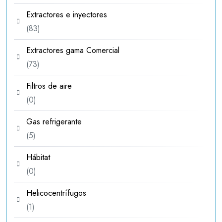
productos
Extractores e inyectores
83
83
productos
Extractores gama Comercial
73
73
productos
Filtros de aire
0
0
productos
Gas refrigerante
5
5
productos
Hábitat
0
0
productos
Helicocentrífugos
1
1
producto