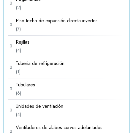
2
2
productos
Piso techo de expansión directa inverter
7
7
productos
Rejillas
4
4
productos
Tuberia de refrigeración
1
1
producto
Tubulares
6
6
productos
Unidades de ventilación
4
4
productos
Ventiladores de alabes curvos adelantados