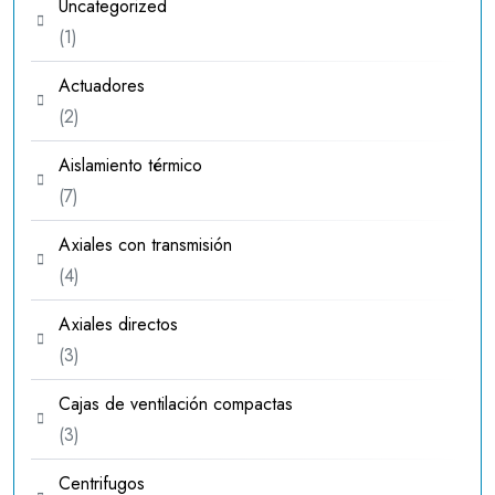
Uncategorized
1
1
producto
Actuadores
2
2
productos
Aislamiento térmico
7
7
productos
Axiales con transmisión
4
4
productos
Axiales directos
3
3
productos
Cajas de ventilación compactas
3
3
productos
Centrifugos