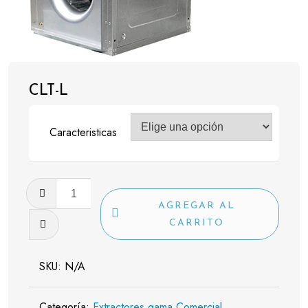
CLT-L
Caracteristicas
CLT-
L
AGREGAR AL
cantidad
CARRITO
SKU:
N/A
Categoría:
Extractores gama Comercial