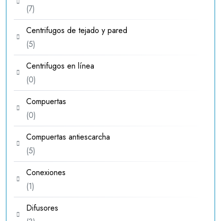
7
7
productos
Centrifugos de tejado y pared
5
5
productos
Centrifugos en línea
0
0
productos
Compuertas
0
0
productos
Compuertas antiescarcha
5
5
productos
Conexiones
1
1
producto
Difusores