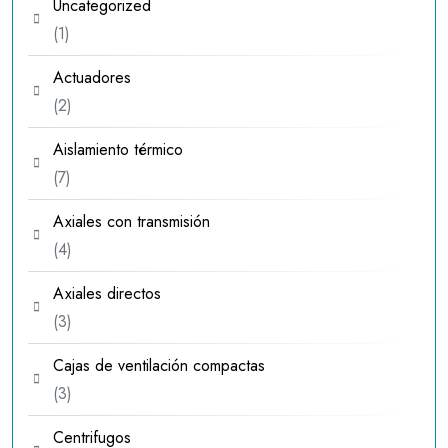
Uncategorized
1
1
producto
Actuadores
2
2
productos
Aislamiento térmico
7
7
productos
Axiales con transmisión
4
4
productos
Axiales directos
3
3
productos
Cajas de ventilación compactas
3
3
productos
Centrifugos