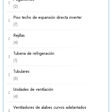
2
2
productos
Piso techo de expansión directa inverter
7
7
productos
Rejillas
4
4
productos
Tuberia de refrigeración
1
1
producto
Tubulares
6
6
productos
Unidades de ventilación
4
4
productos
Ventiladores de alabes curvos adelantados