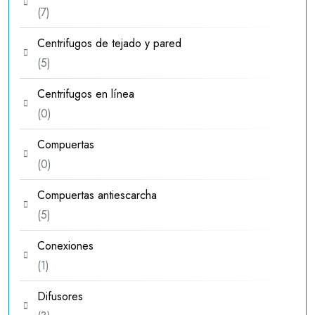
7
7
productos
Centrifugos de tejado y pared
5
5
productos
Centrifugos en línea
0
0
productos
Compuertas
0
0
productos
Compuertas antiescarcha
5
5
productos
Conexiones
1
1
producto
Difusores