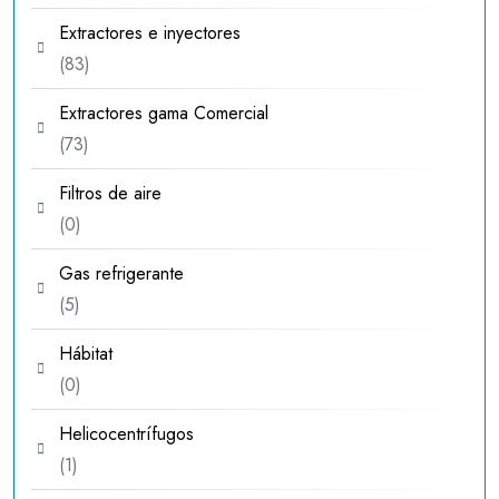
productos
Extractores e inyectores
83
83
productos
Extractores gama Comercial
73
73
productos
Filtros de aire
0
0
productos
Gas refrigerante
5
5
productos
Hábitat
0
0
productos
Helicocentrífugos
1
1
producto