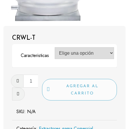
CRWL-T
Caracteristicas
CRWL-
T
AGREGAR AL
cantidad
CARRITO
SKU:
N/A
Categoría:
Extractores gama Comercial