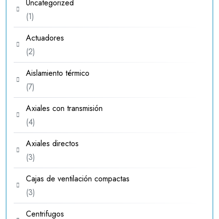
Uncategorized
1
1
producto
Actuadores
2
2
productos
Aislamiento térmico
7
7
productos
Axiales con transmisión
4
4
productos
Axiales directos
3
3
productos
Cajas de ventilación compactas
3
3
productos
Centrifugos