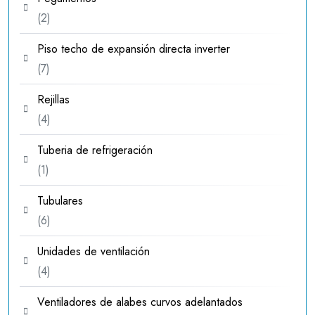
2
2
productos
Piso techo de expansión directa inverter
7
7
productos
Rejillas
4
4
productos
Tuberia de refrigeración
1
1
producto
Tubulares
6
6
productos
Unidades de ventilación
4
4
productos
Ventiladores de alabes curvos adelantados