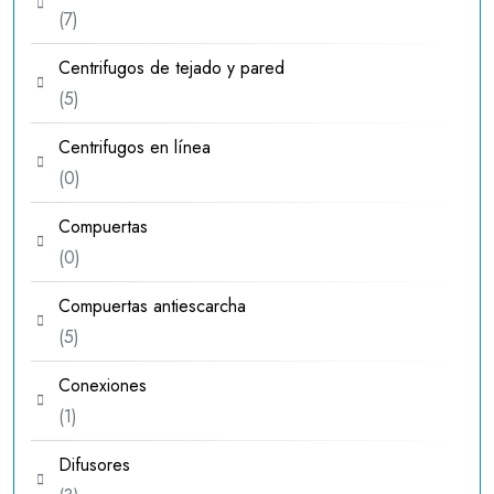
7
7
productos
Centrifugos de tejado y pared
5
5
productos
Centrifugos en línea
0
0
productos
Compuertas
0
0
productos
Compuertas antiescarcha
5
5
productos
Conexiones
1
1
producto
Difusores