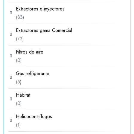
productos
Extractores e inyectores
83
83
productos
Extractores gama Comercial
73
73
productos
Filtros de aire
0
0
productos
Gas refrigerante
5
5
productos
Hábitat
0
0
productos
Helicocentrífugos
1
1
producto