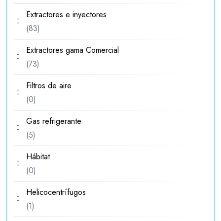
productos
Extractores e inyectores
83
83
productos
Extractores gama Comercial
73
73
productos
Filtros de aire
0
0
productos
Gas refrigerante
5
5
productos
Hábitat
0
0
productos
Helicocentrífugos
1
1
producto