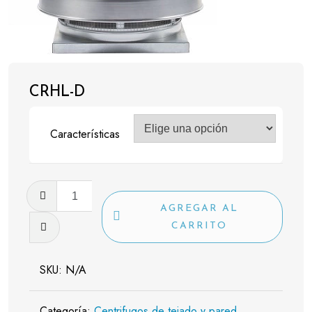
CRHL-D
Características
CRHL-
D
AGREGAR AL
cantidad
CARRITO
SKU:
N/A
Categoría:
Centrifugos de tejado y pared