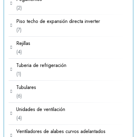
2
2
productos
Piso techo de expansión directa inverter
7
7
productos
Rejillas
4
4
productos
Tuberia de refrigeración
1
1
producto
Tubulares
6
6
productos
Unidades de ventilación
4
4
productos
Ventiladores de alabes curvos adelantados