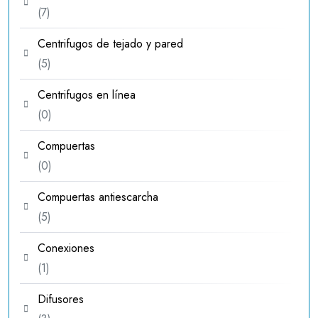
7
7
productos
Centrifugos de tejado y pared
5
5
productos
Centrifugos en línea
0
0
productos
Compuertas
0
0
productos
Compuertas antiescarcha
5
5
productos
Conexiones
1
1
producto
Difusores