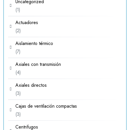
Uncategorized
1
1
producto
Actuadores
2
2
productos
Aislamiento térmico
7
7
productos
Axiales con transmisión
4
4
productos
Axiales directos
3
3
productos
Cajas de ventilación compactas
3
3
productos
Centrifugos