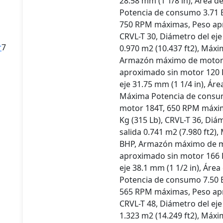
28.58 mm (1 1/8 in), Área d
s
Potencia de consumo 3.71
750 RPM máximas, Peso apr
CRVL-T 30, Diámetro del eje 
7
r
7
0.970 m2 (10.437 ft2), Máx
productos
Armazón máximo de motor 
aproximado sin motor 120 K
eje 31.75 mm (1 1/4 in), Áre
Máxima Potencia de consu
motor 184T, 650 RPM máxi
Kg (315 Lb), CRVL-T 36, Diám
salida 0.741 m2 (7.980 ft2
os
BHP, Armazón máximo de m
s
aproximado sin motor 166 K
eje 38.1 mm (1 1/2 in), Área
Potencia de consumo 7.50
565 RPM máximas, Peso apr
CRVL-T 48, Diámetro del eje 
1.323 m2 (14.249 ft2), Máx