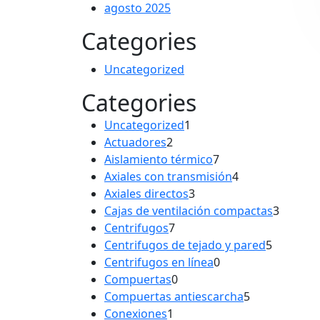
agosto 2025
Categories
Uncategorized
Categories
1
Uncategorized
1
2
producto
Actuadores
2
productos
7
Aislamiento térmico
7
productos
4
Axiales con transmisión
4
3
productos
Axiales directos
3
productos
3
Cajas de ventilación compactas
3
7
produc
Centrifugos
7
productos
5
Centrifugos de tejado y pared
5
0
product
Centrifugos en línea
0
0
productos
Compuertas
0
productos
5
Compuertas antiescarcha
5
1
productos
Conexiones
1