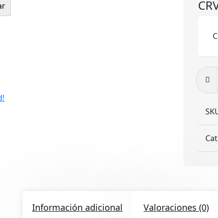
CRV
ar
C
CRVL
T
canti
d!
SK
Cat
Información adicional
Valoraciones (0)