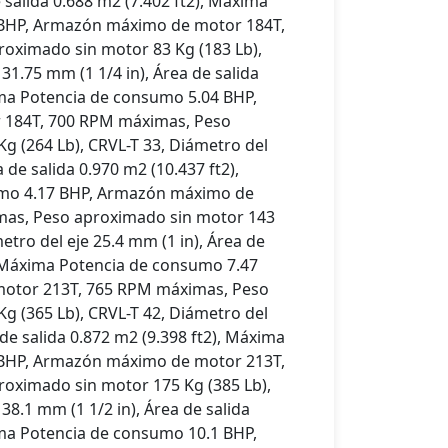
e salida 0.688 m2 (7.402 ft2), Máxima
 BHP, Armazón máximo de motor 184T,
oximado sin motor 83 Kg (183 Lb),
31.75 mm (1 1/4 in), Área de salida
ima Potencia de consumo 5.04 BHP,
184T, 700 RPM máximas, Peso
g (264 Lb), CRVL-T 33, Diámetro del
a de salida 0.970 m2 (10.437 ft2),
mo 4.17 BHP, Armazón máximo de
mas, Peso aproximado sin motor 143
etro del eje 25.4 mm (1 in), Área de
), Máxima Potencia de consumo 7.47
otor 213T, 765 RPM máximas, Peso
g (365 Lb), CRVL-T 42, Diámetro del
 de salida 0.872 m2 (9.398 ft2), Máxima
 BHP, Armazón máximo de motor 213T,
oximado sin motor 175 Kg (385 Lb),
38.1 mm (1 1/2 in), Área de salida
ima Potencia de consumo 10.1 BHP,