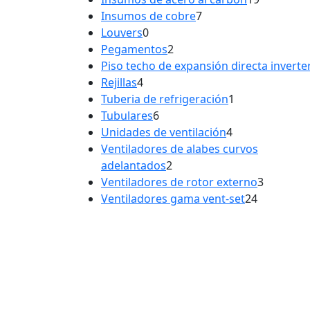
7
producto
Insumos de cobre
7
0
productos
Louvers
0
productos
2
Pegamentos
2
productos
Piso techo de expansión directa inverte
4
Rejillas
4
productos
1
Tuberia de refrigeración
1
6
producto
Tubulares
6
productos
4
Unidades de ventilación
4
productos
Ventiladores de alabes curvos
2
adelantados
2
productos
3
Ventiladores de rotor externo
3
24
product
Ventiladores gama vent-set
24
producto