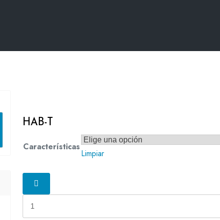
HAB-T
Características
Limpiar
HAB-
T
cantidad