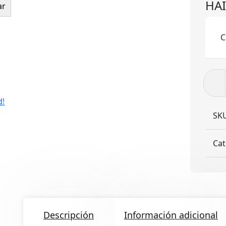
HAI
ar
C
HAIB
T
canti
d!
SK
Cat
Descripción
Información adicional