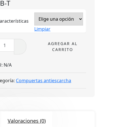
B-T
aracterísticas
Limpiar
-
AGREGAR AL
CARRITO
dad
U:
N/A
egoría:
Compuertas antiescarcha
Valoraciones (0)