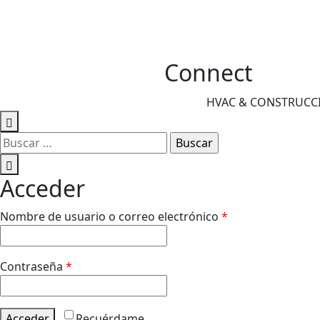
Connect
HVAC & CONSTRUCCIÓ
Buscar:
Acceder
Obligatorio
Nombre de usuario o correo electrónico
*
Obligatorio
Contraseña
*
Acceder
Recuérdame