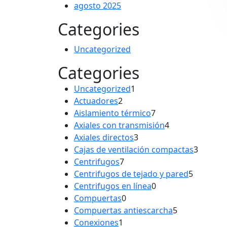
agosto 2025
Categories
Uncategorized
Categories
1
Uncategorized
1
2
producto
Actuadores
2
productos
7
Aislamiento térmico
7
productos
4
Axiales con transmisión
4
3
productos
Axiales directos
3
productos
3
Cajas de ventilación compactas
3
7
produc
Centrifugos
7
productos
5
Centrifugos de tejado y pared
5
0
product
Centrifugos en línea
0
0
productos
Compuertas
0
productos
5
Compuertas antiescarcha
5
1
productos
Conexiones
1