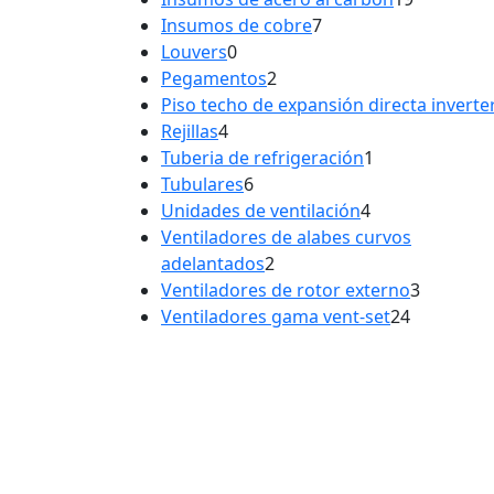
7
producto
Insumos de cobre
7
0
productos
Louvers
0
productos
2
Pegamentos
2
productos
Piso techo de expansión directa inverte
4
Rejillas
4
productos
1
Tuberia de refrigeración
1
6
producto
Tubulares
6
productos
4
Unidades de ventilación
4
productos
Ventiladores de alabes curvos
2
adelantados
2
productos
3
Ventiladores de rotor externo
3
24
product
Ventiladores gama vent-set
24
producto