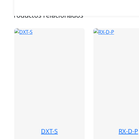
Productos relacionados
DXT-S
RX-D-P