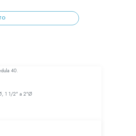
TO
edula 40.
Ø, 1 1/2" a 2"Ø