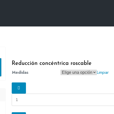
Reducción concéntrica roscable
Medidas
Limpiar
Reducción
concéntrica
roscable
cantidad