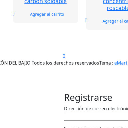
carbón soldable
concéntr
roscabl
Agregar al carrito
Agregar al ca
N DEL BAJIO Todos los derechos reservados
Tema :
eMart
Registrarse
Dirección de correo electrón