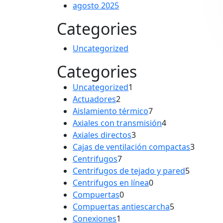
agosto 2025
Categories
Uncategorized
Categories
1
Uncategorized
1
2
producto
Actuadores
2
productos
7
Aislamiento térmico
7
productos
4
Axiales con transmisión
4
3
productos
Axiales directos
3
productos
3
Cajas de ventilación compactas
3
7
produc
Centrifugos
7
productos
5
Centrifugos de tejado y pared
5
0
product
Centrifugos en línea
0
0
productos
Compuertas
0
productos
5
Compuertas antiescarcha
5
1
productos
Conexiones
1