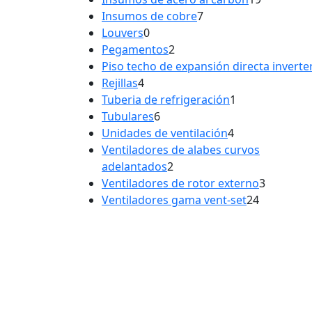
7
producto
Insumos de cobre
7
0
productos
Louvers
0
productos
2
Pegamentos
2
productos
Piso techo de expansión directa inverte
4
Rejillas
4
productos
1
Tuberia de refrigeración
1
6
producto
Tubulares
6
productos
4
Unidades de ventilación
4
productos
Ventiladores de alabes curvos
2
adelantados
2
productos
3
Ventiladores de rotor externo
3
24
product
Ventiladores gama vent-set
24
producto