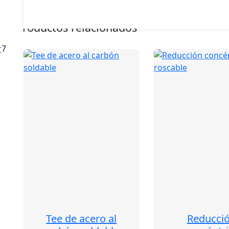
s
Productos relacionados
7
r
7
productos
os
s
Tee de acero al
Reducci