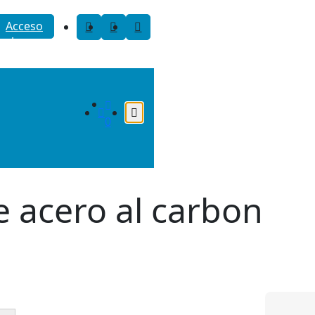
Acceso
a la
cuenta
0
e acero al carbon