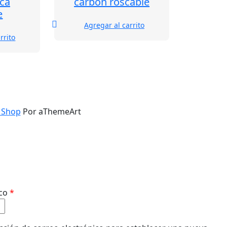
ica
carbón roscable
e
Agregar al carrito
rrito
 Shop
Por aThemeArt
Obligatorio
ico
*