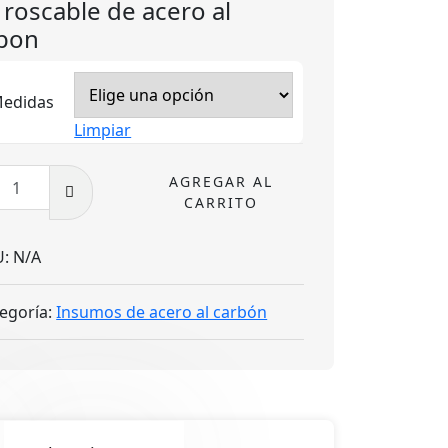
 roscable de acero al
bon
edidas
Limpiar
AGREGAR AL
ble
CARRITO
o
U:
N/A
on
egoría:
Insumos de acero al carbón
dad