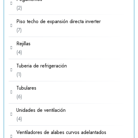
2
2
productos
Piso techo de expansión directa inverter
7
7
productos
Rejillas
4
4
productos
Tuberia de refrigeración
1
1
producto
Tubulares
6
6
productos
Unidades de ventilación
4
4
productos
Ventiladores de alabes curvos adelantados