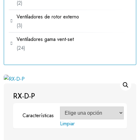
2
2
productos
Ventiladores de rotor externo
3
3
productos
Ventiladores gama vent-set
24
24
productos
RX-D-P
Características
Limpiar