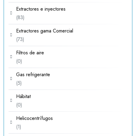
productos
Extractores e inyectores
83
83
productos
Extractores gama Comercial
73
73
productos
Filtros de aire
0
0
productos
Gas refrigerante
5
5
productos
Hábitat
0
0
productos
Helicocentrífugos
1
1
producto