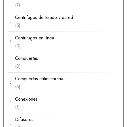
7
7
productos
Centrifugos de tejado y pared
5
5
productos
Centrifugos en línea
0
0
productos
Compuertas
0
0
productos
Compuertas antiescarcha
5
5
productos
Conexiones
1
1
producto
Difusores