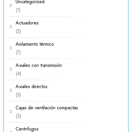
Uncategorized
1
1
producto
Actuadores
2
2
productos
Aislamiento térmico
7
7
productos
Axiales con transmisión
4
4
productos
Axiales directos
3
3
productos
Cajas de ventilación compactas
3
3
productos
Centrifugos