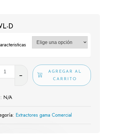
WL-D
aracteristicas
-
AGREGAR AL
CARRITO
dad
U:
N/A
egoría:
Extractores gama Comercial