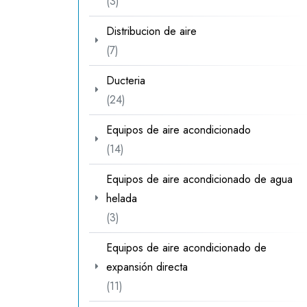
3
3
productos
Distribucion de aire
7
7
productos
Ducteria
24
24
productos
Equipos de aire acondicionado
14
14
productos
Equipos de aire acondicionado de agua
helada
3
3
productos
Equipos de aire acondicionado de
expansión directa
11
11
productos