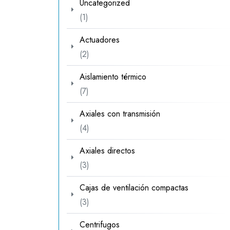
Uncategorized
1
1
producto
Actuadores
2
2
productos
Aislamiento térmico
7
7
productos
Axiales con transmisión
4
4
productos
Axiales directos
3
3
productos
Cajas de ventilación compactas
3
3
productos
Centrifugos