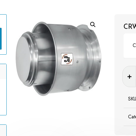
CR
C
CRWL
D
canti
SK
Cat