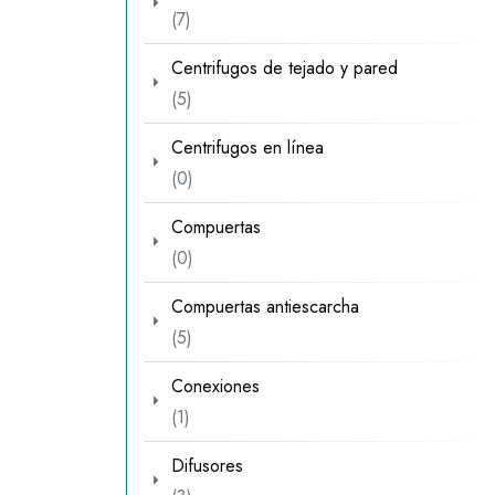
7
7
productos
Centrifugos de tejado y pared
5
5
productos
Centrifugos en línea
0
0
productos
Compuertas
0
0
productos
Compuertas antiescarcha
5
5
productos
Conexiones
1
1
producto
Difusores