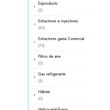
Espiroducto
2
2
productos
Extractores e inyectores
83
83
productos
Extractores gama Comercial
73
73
productos
Filtros de aire
0
0
productos
Gas refrigerante
5
5
productos
Hábitat
0
0
productos
Helicocentrífugos